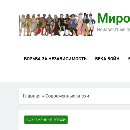
Перейти
к
Миро
содержимому
Неизвестные ф
БОРЬБА ЗА НЕЗАВИСИМОСТЬ
ВЕКА ВОЙН
Главная
»
Современные эпохи
СОВРЕМЕННЫЕ ЭПОХИ