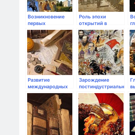
Возникновение
Роль эпохи
В
первых
открытий в
г
национальных
формировании
и
государств
современной
э
благодаря эпохе
мировой
открытий
геополитики
Развитие
Зарождение
Г
международных
постиндустриальной
в
организаций и их
эпохи
с
роль в
современных
эпохах