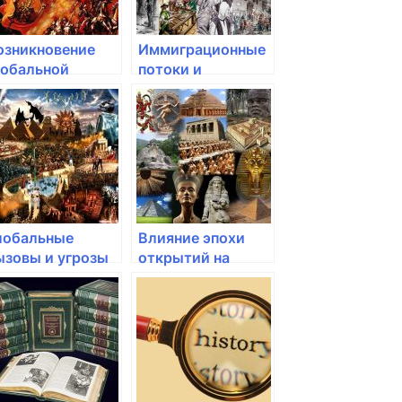
озникновение
Иммиграционные
лобальной
потоки и
нформационной
интеркультурные
похи
взаимодействия
лобальные
Влияние эпохи
ызовы и угрозы
открытий на
овременности
развитие
торговли и
экономики