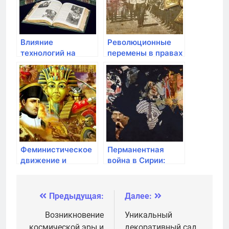
Влияние
Революционные
технологий на
перемены в правах
современную
LGBT+: борьба за
эпоху
равноправие и
признание
Феминистическое
Перманентная
движение и
война в Сирии:
гендерное
борьба государств
равенство
и
террористических
Предыдущая:
Далее:
Навигация
организаций
по
Возникновение
Уникальный
космической эры и
декоративный сад