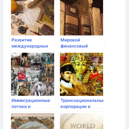
ландшафты
современных
эпохах
Развитие
Мировой
международных
финансовый
организаций и их
кризис и его
роль в
последствия
современных
эпохах
Иммиграционные
Транснациональные
потоки и
корпорации и
интеркультурные
глобальная
взаимодействия
экономика