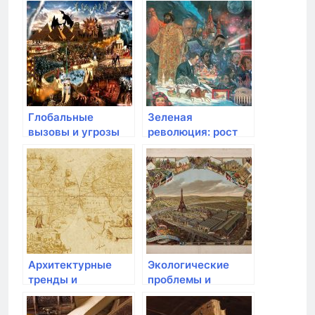
Глобальные
Зеленая
вызовы и угрозы
революция: рост
современности
продуктивности
сельского
хозяйства и
социальные
изменения
Архитектурные
Экологические
тренды и
проблемы и
современные
устойчивое
городские
развитие в