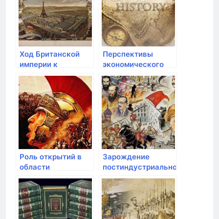
Ход Британской
Перспективы
империи к
экономического
деколонизации
развития в
современной эпохе
Роль открытий в
Зарождение
области
постиндустриальной
архитектуры и
эпохи
градостроительства