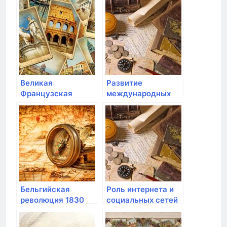
олимпийские игры
Великая
Развитие
Французская
международных
революция и ее
организаций и их
историческое
роль в
значение
современных
эпохах
Бельгийская
Роль интернета и
революция 1830
социальных сетей
года:
в современном
освобождение от
обществе