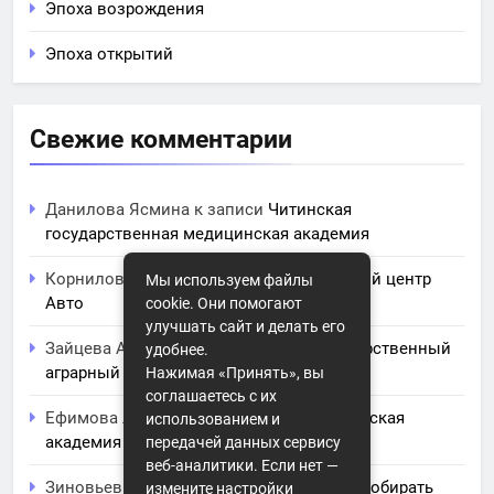
Эпоха возрождения
Эпоха открытий
Свежие комментарии
Данилова Ясмина
к записи
Читинская
государственная медицинская академия
Корнилова Анита
к записи
ЧПОУ Учебный центр
Мы используем файлы
Авто
cookie. Они помогают
улучшать сайт и делать его
Зайцева Арина
к записи
Курский государственный
удобнее.
аграрный университет им. И.И. Иванова
Нажимая «Принять», вы
соглашаетесь с их
Ефимова Лидия
к записи
Северо-Кавказская
использованием и
академия управления
передачей данных сервису
веб-аналитики. Если нет —
Зиновьев Радомир
к записи
Искусство собирать
измените настройки