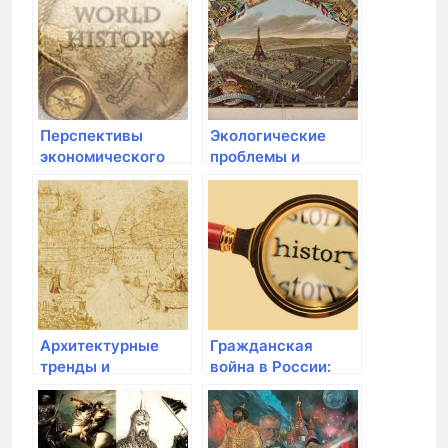
Нидерландского
королевства
Перспективы
Экологические
экономического
проблемы и
развития в
устойчивое
современной эпохе
развитие в
современных
эпохах
Архитектурные
Гражданская
тренды и
война в России:
современные
схватка красных и
городские
белых
ландшафты