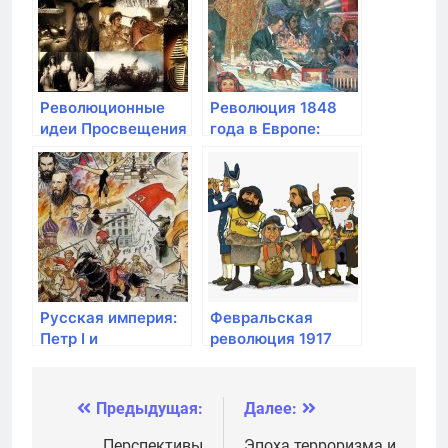
Революционные
Революция 1848
идеи Просвещения
года в Европе:
и их влияние на
борьба за
политическую
либерализацию и
мысль
национальные
права
Русская империя:
Февральская
Петр I и
революция 1917
авторитарные
года в России:
реформы
смена режима и
переход к
Предыдущая:
Далее:
Навигация
парламентской
демократии
Перспективы
Эпоха терроризма и