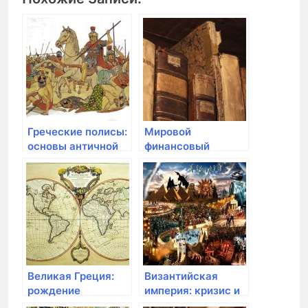
Греческие полисы:
Мировой
основы античной
финансовый
демократии
кризис и его
последствия
Великая Греция:
Византийская
рождение
империя: кризис и
демократии и
падение Византии