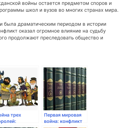
жданской войны остается предметом споров и
программы школ и вузов во многих странах мира.
ии была драматическим периодом в истории
онфликт оказал огромное влияние на судьбу
рого продолжают преследовать общество и
ойна трех
Первая мировая
оролей:
война: конфликт
нглийская война
между ведущими