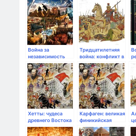
Севера и Юга
стран в XIX веке
4
Война за
Тридцатилетняя
В
независимость
война: конфликт в
р
США: битва за
Европе в XVII веке
к
свободу в XVIII
в 
веке
Хетты: чудеса
Карфаген: великая
А
древнего Востока
финикийская
ц
империя
м