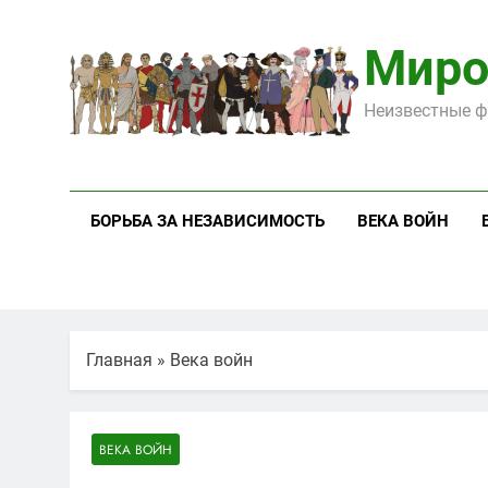
Перейти
к
Миро
содержимому
Неизвестные ф
БОРЬБА ЗА НЕЗАВИСИМОСТЬ
ВЕКА ВОЙН
Главная
»
Века войн
ВЕКА ВОЙН