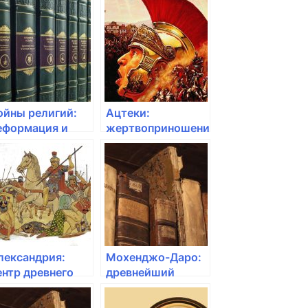
55-485 гг
европейскими
державами
ойны религий:
Ацтеки:
еформация и
жертвоприношения
онтрреформация
и воинственность
XVI веке
лександрия:
Мохенджо-Даро:
ентр древнего
древнейший
ирового знания
город в Индии