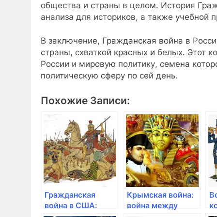
общества и страны в целом. История Гра
анализа для историков, а также учебной 
В заключение, Гражданская война в Росс
страны, схваткой красных и белых. Этот к
России и мировую политику, семена кото
политическую сферу по сей день.
Похожие Записи:
Гражданская
Крымская война:
В
война в США:
война между
к
противостояние
Россией и союзом
а