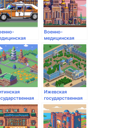
оенно-
Военно-
едицинская
медицинская
кадемия им. С.М.
академия им. С.М.
ирова
Кирова
итинская
Ижевская
осударственная
государственная
едицинская
медицинская
кадемия
академия