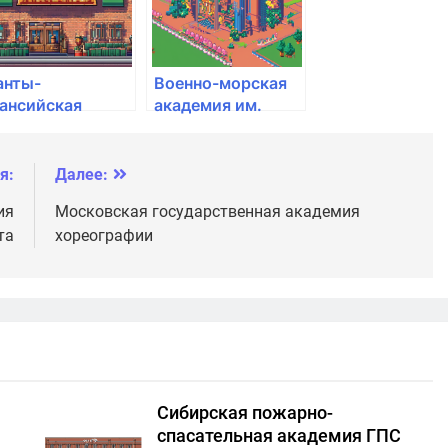
анты-
Военно-морская
ансийская
академия им.
осударственная
адмирала флота
едицинская
Советского Союза
кадемия
Н.Г. Кузнецова
я:
Далее:
ия
Московская государственная академия
та
хореографии
Сибирская пожарно-
спасательная академия ГПС