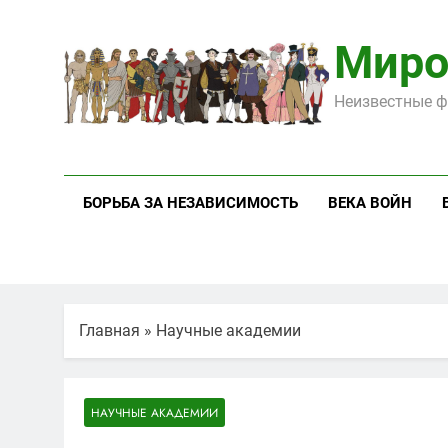
Перейти
к
Миро
содержимому
Неизвестные ф
БОРЬБА ЗА НЕЗАВИСИМОСТЬ
ВЕКА ВОЙН
Главная
»
Научные академии
НАУЧНЫЕ АКАДЕМИИ