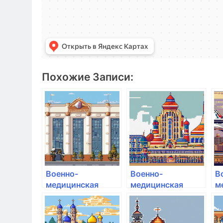
Похожие Записи:
Военно-
Военно-
В
медицинская
медицинская
м
академия им. С.М.
академия им. С.М.
а
Кирова
Кирова
К