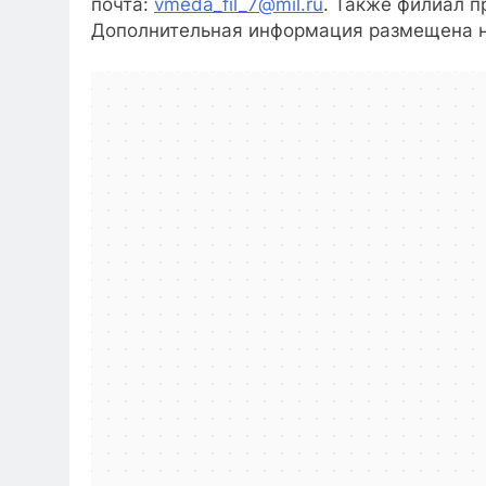
почта:
vmeda_fil_7@mil.ru
. Также филиал п
Дополнительная информация размещена н