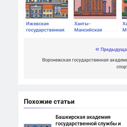
Ижевская
Ханты-
Х
государственная
Мансийская
М
медицинская
государственная
г
академия
медицинская
м
академия
а
Предыдуща
Навигация
по
Воронежская государственная академ
спор
записям
Похожие статьи
Башкирская академия
государственной службы и