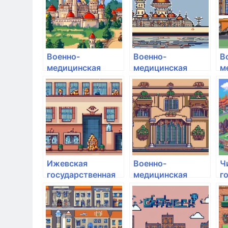
Военно-
Военно-
В
медицинская
медицинская
м
академия им. С.М.
академия им. С.М.
а
Кирова
Кирова
К
Ижевская
Военно-
Ч
государственная
медицинская
г
медицинская
академия им. С.М.
м
академия
Кирова
а