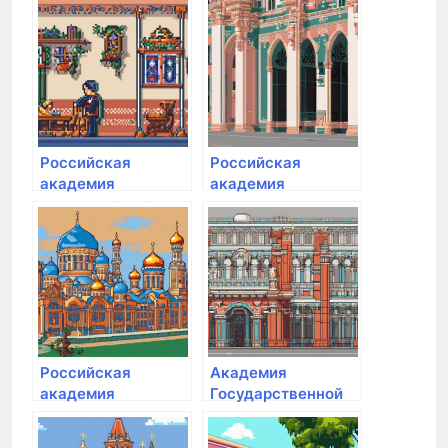
Российская
Российская
академия
академия
народного
народного
хозяйства и
хозяйства и
государственной
государственной
службы при
службы при
Президенте РФ
Президенте РФ
Российская
Академия
академия
Государственной
народного
противопожарной
хозяйства и
службы МЧС РФ