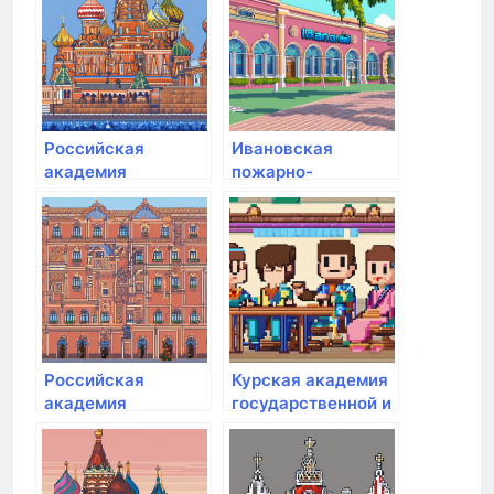
государственной
службы при
Президенте РФ
Российская
Ивановская
академия
пожарно-
народного
спасательная
хозяйства и
академия
государственной
государственной
службы при
противопожарной
Президенте РФ
службы МЧС
России
Российская
Курская академия
академия
государственной и
народного
муниципальной
хозяйства и
службы
государственной