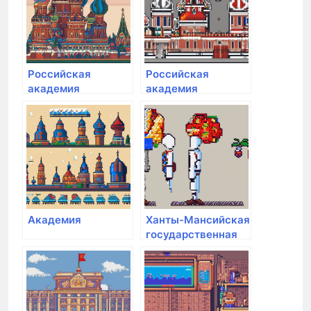
службы
Российская
Российская
академия
академия
народного
народного
хозяйства и
хозяйства и
государственной
государственной
службы при
службы при
Президенте РФ
Президенте РФ
Академия
Ханты-Мансийская
государственная
медицинская
академия