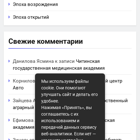
Эпоха возрождения
Эпоха открытий
Свежие комментарии
Данилова Ясмина
к записи
Читинская
государственная медицинская академия
Корнилова Анита
к записи
ЧПОУ Учебный центр
Мы используем файлы
Авто
cookie. Они помогают
улучшать сайт и делать его
Зайцева Арина
к записи
Курский государственный
удобнее.
аграрный университет им. И.И. Иванова
Нажимая «Принять», вы
соглашаетесь с их
Ефимова Лидия
к записи
Северо-Кавказская
использованием и
академия управления
передачей данных сервису
веб-аналитики. Если нет —
Зиновьев Радомир
к записи
Искусство собирать