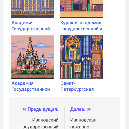
Академия
Курская академия
Государственной
государственной и
противопожарной
муниципальной
службы МЧС РФ
службы
Академия
Санкт-
Государственной
Петербургская
противопожарной
Юридическая
службы МЧС РФ
Академия
Предыдущая:
Далее:
Навигация
по
Ивановский
Ивановская
государственный
пожарно-