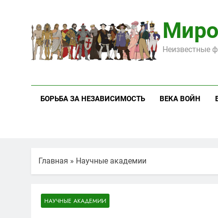
Перейти
к
Миро
содержимому
Неизвестные ф
БОРЬБА ЗА НЕЗАВИСИМОСТЬ
ВЕКА ВОЙН
Главная
»
Научные академии
НАУЧНЫЕ АКАДЕМИИ