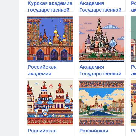
Курская академия
Академия
Р
государственной
Государственной
а
и муниципальной
противопожарной
н
службы
службы МЧС РФ
х
г
с
П
Российская
Академия
Р
академия
Государственной
а
народного
противопожарной
н
хозяйства и
службы МЧС РФ
х
государственной
г
службы при
с
Президенте РФ
П
Российская
Российская
Р