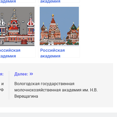
кадемия
академия
ародного
народного
озяйства и
хозяйства и
осударственной
государственной
лужбы при
службы при
резиденте РФ
Президенте РФ
оссийская
Российская
кадемия
академия
ародного
народного
озяйства и
хозяйства и
осударственной
государственной
я:
Далее:
лужбы при
службы при
 и
Вологодская государственная
резиденте РФ
Президенте РФ
РФ
молочнохозяйственная академия им. Н.В.
Верещагина