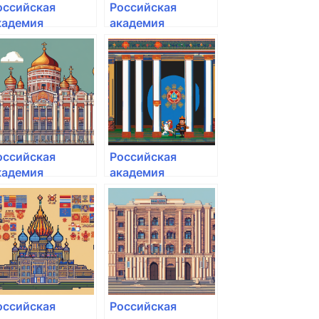
оссийская
Российская
кадемия
академия
ародного
народного
озяйства и
хозяйства и
осударственной
государственной
лужбы при
службы при
резиденте РФ
Президенте РФ
оссийская
Российская
кадемия
академия
ародного
народного
озяйства и
хозяйства и
осударственной
государственной
лужбы при
службы при
резиденте РФ
Президенте РФ
оссийская
Российская