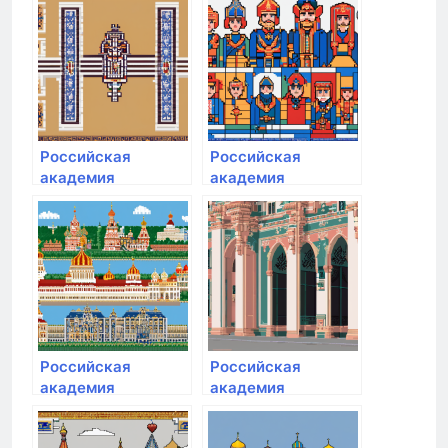
хозяйства и
хозяйства и
государственной
государственной
службы при
службы при
Президенте РФ
Президенте РФ
Российская
Российская
академия
академия
народного
народного
хозяйства и
хозяйства и
государственной
государственной
службы при
службы при
Президенте РФ
Президенте РФ
Российская
Российская
академия
академия
народного
народного
хозяйства и
хозяйства и