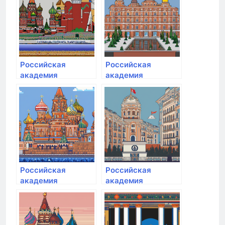
государственной
государственной
службы при
службы при
Президенте РФ
Президенте РФ
Российская
Российская
академия
академия
народного
народного
хозяйства и
хозяйства и
государственной
государственной
службы при
службы при
Президенте РФ
Президенте РФ
Российская
Российская
академия
академия
народного
народного
хозяйства и
хозяйства и
государственной
государственной
службы при
службы при