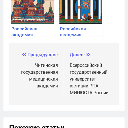
Президенте РФ
Президенте РФ
Российская
Российская
академия
академия
народного
народного
хозяйства и
хозяйства и
государственной
государственной
Предыдущая:
Далее:
Навигация
службы при
службы при
Президенте РФ
Президенте РФ
по
Читинская
Всероссийский
государственная
государственный
записям
медицинская
университет
академия
юстиции РПА
МИНЮСТА России
Похожие статьи