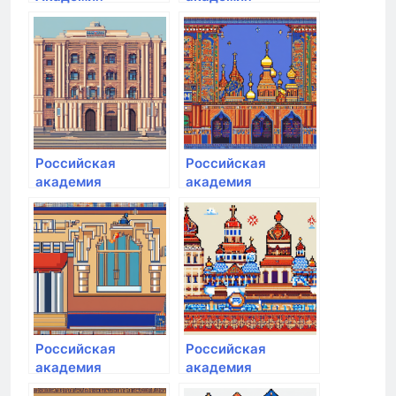
народного
народного
хозяйства и
хозяйства и
Государственной
государственной
службы при
службы при
Президенте РФ
Президенте РФ
Российская
Российская
академия
академия
народного
народного
хозяйства и
хозяйства и
государственной
государственной
службы при
службы при
Президенте РФ
Президенте РФ
Российская
Российская
академия
академия
народного
народного