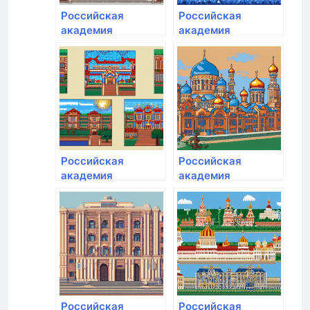
Российская
Российская
академия
академия
народного
народного
хозяйства и
хозяйства и
государственной
государственной
службы при
службы при
Президенте РФ
Президенте РФ
Российская
Российская
академия
академия
народного
народного
хозяйства и
хозяйства и
государственной
государственной
службы при
службы при
Президенте РФ
Президенте РФ
Российская
Российская