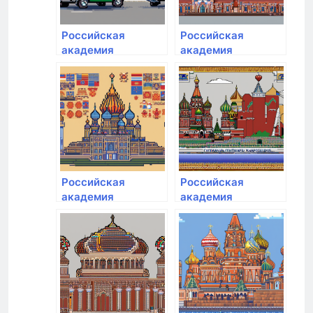
Российская
Российская
академия
академия
народного
народного
хозяйства и
хозяйства и
государственной
государственной
службы при
службы при
Президенте РФ
Президенте РФ
Российская
Российская
академия
академия
народного
народного
хозяйства и
хозяйства и
государственной
государственной
службы при
службы при
Президенте РФ
Президенте РФ