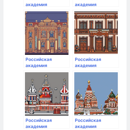
академия
академия
народного
народного
хозяйства и
хозяйства и
государственной
государственной
службы при
службы при
Президенте РФ
Президенте РФ
Российская
Российская
академия
академия
народного
народного
хозяйства и
хозяйства и
государственной
государственной
службы при
службы при
Президенте РФ
Президенте РФ
Российская
Российская
академия
академия