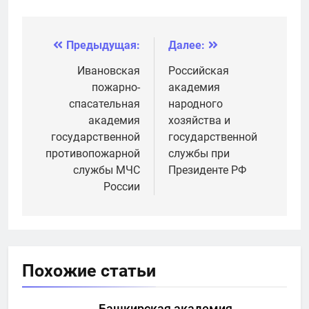
народного
народного
хозяйства и
хозяйства и
государственной
государственной
Предыдущая:
Далее:
Навигация
службы при
службы при
Президенте РФ
Президенте РФ
по
Ивановская
Российская
пожарно-
академия
записям
спасательная
народного
академия
хозяйства и
государственной
государственной
противопожарной
службы при
службы МЧС
Президенте РФ
России
Похожие статьи
Башкирская академия