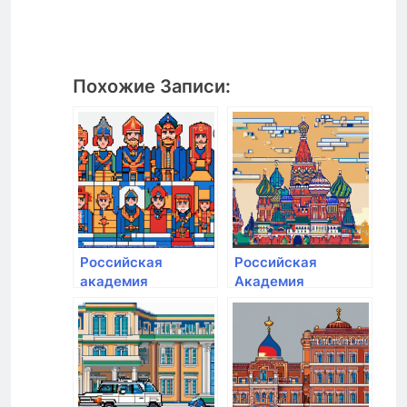
Похожие Записи:
Российская
Российская
академия
Академия
народного
народного
хозяйства и
хозяйства и
государственной
Государственной
службы при
службы при
Президенте РФ
Президенте РФ