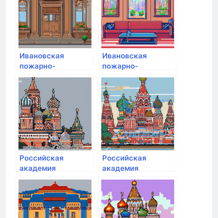
противопожарной
службы МЧС
России
Ивановская
Ивановская
пожарно-
пожарно-
спасательная
спасательная
академия
академия
государственной
государственной
противопожарной
противопожарной
службы МЧС
службы МЧС
России
России
Российская
Российская
академия
академия
народного
народного
хозяйства и
хозяйства и
государственной
государственной
службы при
службы при