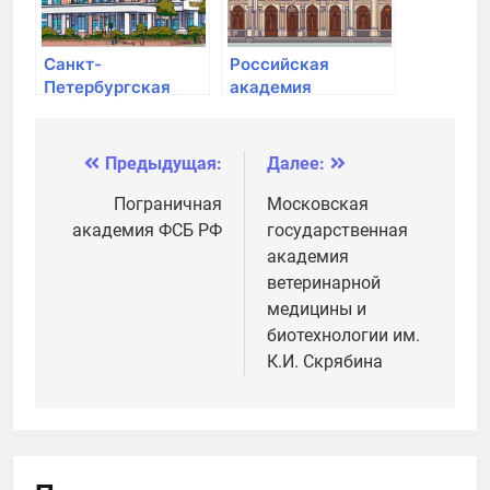
Санкт-
Российская
Петербургская
академия
Юридическая
народного
Академия
хозяйства и
государственной
Предыдущая:
Далее:
Навигация
службы при
Президенте РФ
по
Пограничная
Московская
академия ФСБ РФ
государственная
записям
академия
ветеринарной
медицины и
биотехнологии им.
К.И. Скрябина