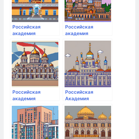
Президенте РФ
Президенте РФ
Российская
Российская
академия
академия
народного
народного
хозяйства и
хозяйства и
государственной
государственной
службы при
службы при
Президенте РФ
Президенте РФ
Российская
Российская
академия
Академия
народного
народного
хозяйства и
хозяйства и
государственной
Государственной
службы при
службы при
Президенте РФ
Президенте РФ