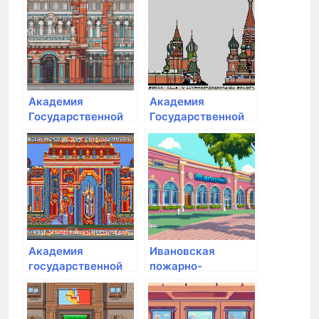
Академия
Академия
Государственной
Государственной
противопожарной
противопожарной
службы МЧС РФ
службы МЧС РФ
Академия
Ивановская
государственной
пожарно-
противопожарной
спасательная
службы МЧС
академия
России
государственной