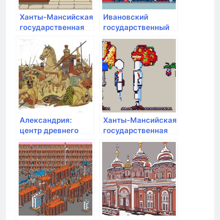
Ханты-Мансийская
Ивановский
государственная
государственный
медицинская
медицинский
академия
университет
Минздрава России
Александрия:
Ханты-Мансийская
центр древнего
государственная
мирового знания
медицинская
академия