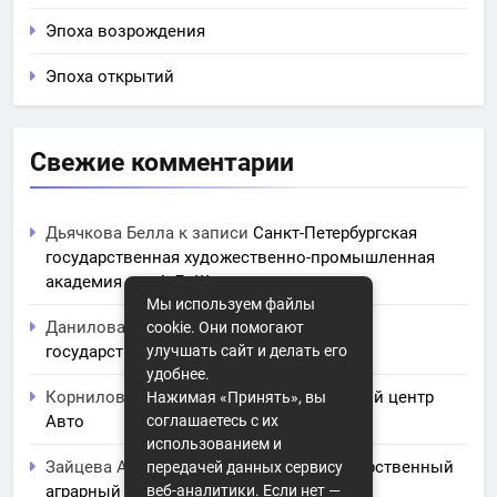
Эпоха возрождения
Эпоха открытий
Свежие комментарии
Дьячкова Белла
к записи
Санкт-Петербургская
государственная художественно-промышленная
академия им. А.Л. Штиглица
Мы используем файлы
Данилова Ясмина
к записи
Читинская
cookie. Они помогают
государственная медицинская академия
улучшать сайт и делать его
удобнее.
Корнилова Анита
к записи
ЧПОУ Учебный центр
Нажимая «Принять», вы
Авто
соглашаетесь с их
использованием и
Зайцева Арина
к записи
Курский государственный
передачей данных сервису
аграрный университет им. И.И. Иванова
веб-аналитики. Если нет —