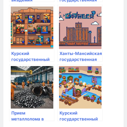
народного
медицинская
хозяйства и
академия
государственной
службы при
Президенте РФ
Курский
Ханты-Мансийская
государственный
государственная
аграрный
медицинская
университет им.
академия
И.И. Иванова
Прием
Курский
металлолома в
государственный
Санкт-Петербурге
аграрный