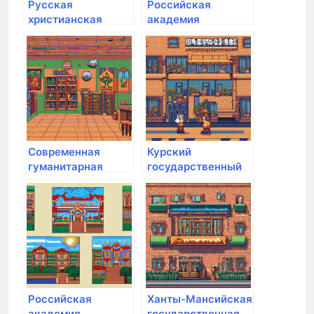
Русская
Российская
христианская
академия
гуманитарная
живописи
академия им. Ф.М.
Достоевского
Современная
Курский
гуманитарная
государственный
академия
аграрный
университет им.
И.И. Иванова
Российская
Ханты-Мансийская
академия
государственная