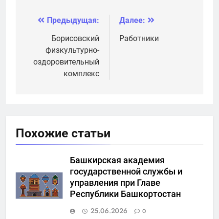
и Лен области:
университет им.
Втор-центр СПб
И.И. Иванова
Предыдущая:
Далее:
Навигация
по
Борисовский
Работники
физкультурно-
записям
оздоровительный
комплекс
Похожие статьи
Башкирская академия
государственной службы и
управления при Главе
Республики Башкортостан
25.06.2026
0