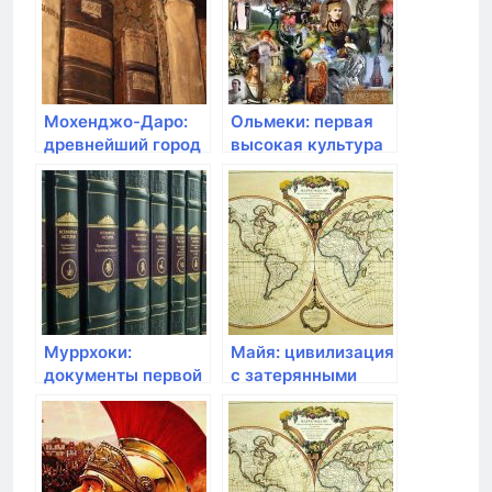
Мохенджо-Даро:
Ольмеки: первая
древнейший город
высокая культура
в Индии
в Месоамерике
Муррхоки:
Майя: цивилизация
документы первой
с затерянными
цивилизации на
городами
Тихом океане