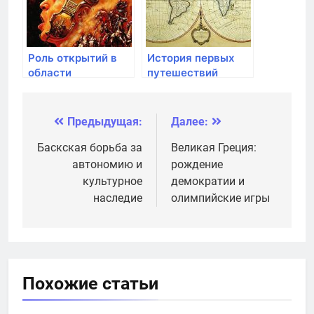
Роль открытий в
История первых
области
путешествий
архитектуры и
вокруг света и их
градостроительства
значение
Предыдущая:
Далее:
Навигация
по
Баскская борьба за
Великая Греция:
автономию и
рождение
записям
культурное
демократии и
наследие
олимпийские игры
Похожие статьи