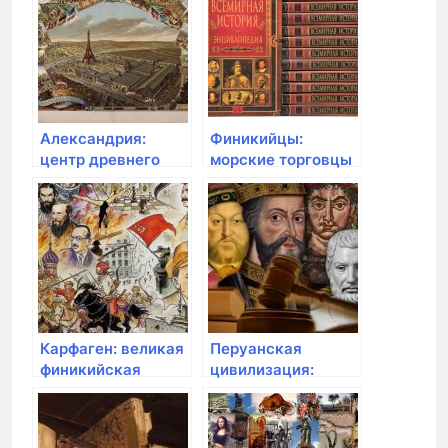
Александрия:
Финикийцы:
центр древнего
морские торговцы
мирового знания
и открытие
Британии
Карфаген: великая
Перуанская
финикийская
цивилизация:
империя
тайна города
Мачу-Пикчу