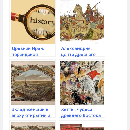
Древний Иран:
Александрия:
персидская
центр древнего
империя и
мирового знания
Зороастризм
Вклад женщин в
Хетты: чудеса
эпоху открытий и
древнего Востока
межкультурный
обмен