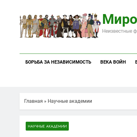
Перейти
к
Миро
содержимому
Неизвестные ф
БОРЬБА ЗА НЕЗАВИСИМОСТЬ
ВЕКА ВОЙН
Главная
»
Научные академии
НАУЧНЫЕ АКАДЕМИИ