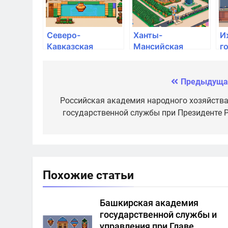
Северо-
Ханты-
И
Кавказская
Мансийская
г
академия
государственная
м
управления
медицинская
а
академия
Предыдуща
Навигация
по
Российская академия народного хозяйства
государственной службы при Президенте 
записям
Похожие статьи
Башкирская академия
государственной службы и
управления при Главе