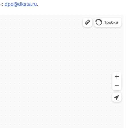
ы:
dpo@dksta.ru
.