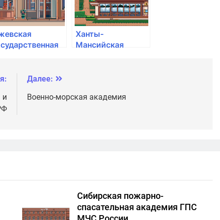
жевская
Ханты-
осударственная
Мансийская
едицинская
государственная
кадемия
медицинская
академия
я:
Далее:
 и
Военно-морская академия
РФ
Сибирская пожарно-
спасательная академия ГПС
МЧС России