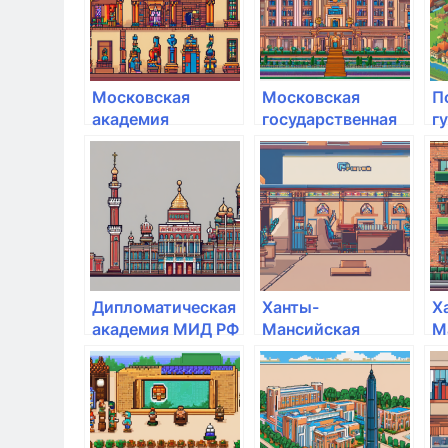
Московская
Московская
П
академия
государственная
г
предпринимательства
академия
а
хореографии
Дипломатическая
Ханты-
Х
академия МИД РФ
Мансийская
М
государственная
г
медицинская
м
академия
а