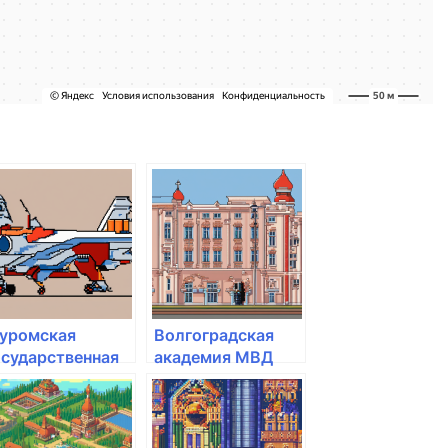
уромская
Волгоградская
осударственная
академия МВД
нженерно-
России
ехническая
кадемия