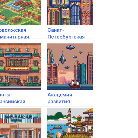
оволжская
Санкт-
уманитарная
Петербургская
кадемия
Юридическая
Академия
анты-
Академия
ансийская
развития
осударственная
международных
едицинская
отношений
кадемия