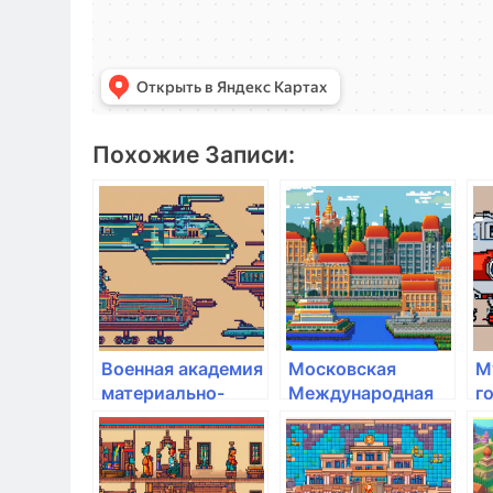
Похожие Записи:
Военная академия
Московская
М
материально-
Международная
г
технического
Академия
и
обеспечения
т
а