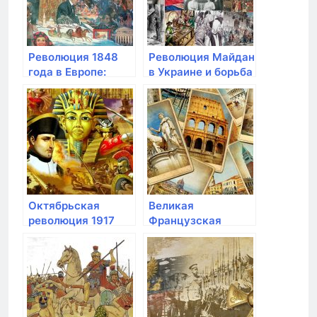
Революция 1848
Революция Майдан
года в Европе:
в Украине и борьба
борьба за
за суверенитет
либерализацию и
национальные
права
Октябрьская
Великая
революция 1917
Французская
года и долгая
революция и ее
борьба за власть в
историческое
России
значение