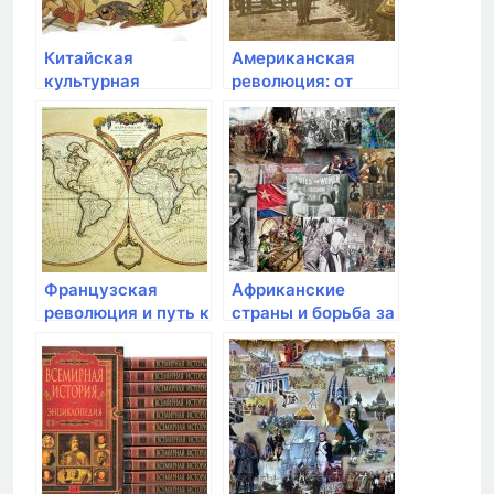
Китайская
Американская
культурная
революция: от
революция:
колоний к
идеологические
независимой нации
перемены и
социальные
последствия
Французская
Африканские
революция и путь к
страны и борьба за
свободе
политическую
независимость