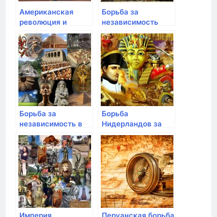
Американская
Борьба за
революция и
независимость
образование США
наций в Латинской
Америке
Борьба за
Борьба
независимость в
Нидерландов за
Афганистане и
независимость от
Иране
Испании
Империя
Перуанская борьба