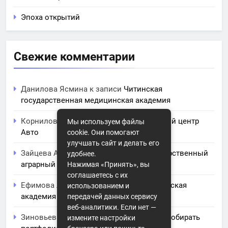
Эпоха открытий
Свежие комментарии
Данилова Ясмина
к записи
Читинская
государственная медицинская академия
Корнилова Анита
к записи
ЧПОУ Учебный центр
Мы используем файлы
Авто
cookie. Они помогают
улучшать сайт и делать его
Зайцева Арина
к записи
Курский государственный
удобнее.
аграрный университет им. И.И. Иванова
Нажимая «Принять», вы
соглашаетесь с их
Ефимова Лидия
к записи
Северо-Кавказская
использованием и
академия управления
передачей данных сервису
веб-аналитики. Если нет —
Зиновьев Радомир
к записи
Искусство собирать
измените настройки