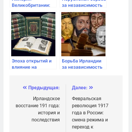
Великобритании:
за независимость
колониальное
от Испании
владычество и
индустриальная
революция
Эпоха открытий и
Борьба Ирландии
влияние на
за независимость
политическую
от Великобритании
карту мира
Предыдущая:
Далее:
Навигация
по
Ирландское
Февральская
восстание 191 года:
революция 1917
записям
история и
года в России:
последствия
смена режима и
переход к