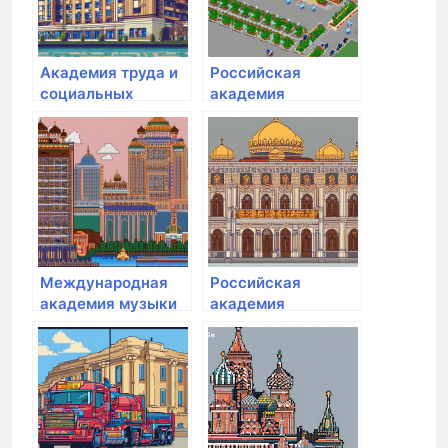
Академия труда и
Российская
социальных
академия
отношений
адвокатуры и
нотариата
Международная
Российская
академия музыки
академия
Елены Образцовой
народного
хозяйства и
государственной
службы при
Президенте РФ