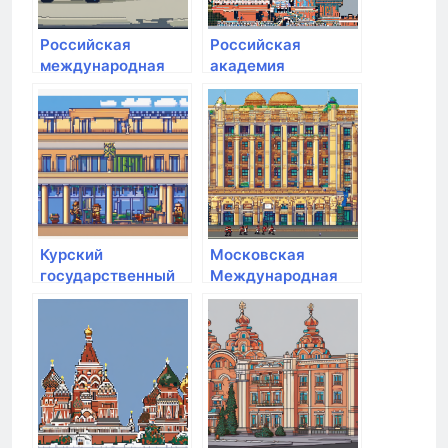
Российская
Российская
международная
академия
академия туризма
народного
хозяйства и
государственной
службы при
Президенте РФ
Курский
Московская
государственный
Международная
аграрный
Академия
университет им.
И.И. Иванова