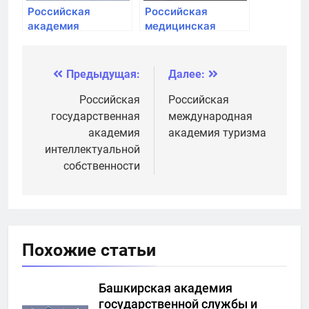
Российская
Российская
академия
медицинская
народного
академия
хозяйства и
непрерывного
государственной
профессионального
Предыдущая:
Далее:
Навигация
службы при
образования
Президенте РФ
по
Российская
Российская
государственная
международная
записям
академия
академия туризма
интеллектуальной
собственности
Похожие статьи
Башкирская академия
государственной службы и