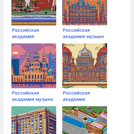
Российская
Российская
академия
академия музыки
народного
им. Гнесиных
хозяйства и
государственной
службы при
Президенте РФ
Российская
Российская
академия музыки
академия
им. Гнесиных
народного
хозяйства и
государственной
службы при
Президенте РФ