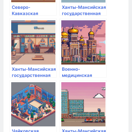
Северо-
Ханты-Мансийская
Кавказская
государственная
государственная
медицинская
академия
академия
Ханты-Мансийская
Военно-
государственная
медицинская
медицинская
академия им. С.М.
академия
Кирова
Чайковская
Ханты-Мансийская