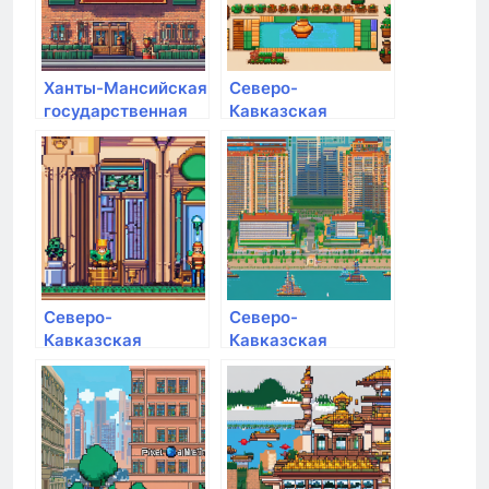
Ханты-Мансийская
Северо-
государственная
Кавказская
медицинская
академия
академия
управления
Северо-
Северо-
Кавказская
Кавказская
государственная
государственная
академия
академия