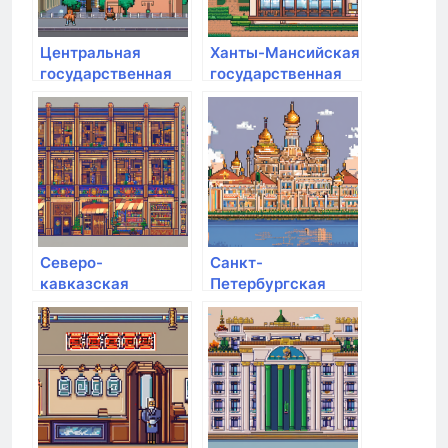
Центральная
Ханты-Мансийская
государственная
государственная
медицинская
медицинская
академия
академия
Северо-
Санкт-
кавказская
Петербургская
государственная
академия милиции
академия
им. Н.А. Щёлокова