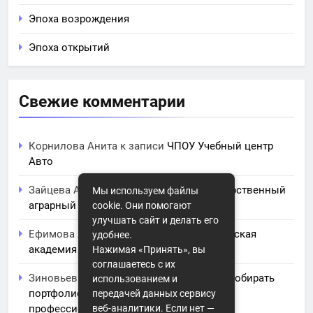
Эпоха возрождения
Эпоха открытий
Свежие комментарии
Корнилова Анита
к записи
ЧПОУ Учебный центр
Авто
Зайцева Арина
к записи
Курский государственный
Мы используем файлы
аграрный университет им. И.И. Иванова
cookie. Они помогают
улучшать сайт и делать его
Ефимова Лидия
к записи
Северо-Кавказская
удобнее.
академия управления
Нажимая «Принять», вы
соглашаетесь с их
Зиновьев Радомир
к записи
Искусство собирать
использованием и
портфолио: советы и заметки для
передачей данных сервису
профессионального роста
веб-аналитики. Если нет —