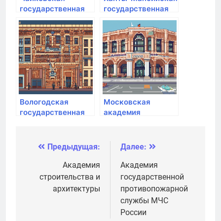
государственная
государственная
академия
медицинская
физической
академия
культуры и спорта
Вологодская
Московская
государственная
академия
молочнохозяйственная
фигурного катания
академия им. Н.В.
на коньках
Верещагина
Предыдущая:
Далее:
Навигация
по
Академия
Академия
строительства и
государственной
записям
архитектуры
противопожарной
службы МЧС
России