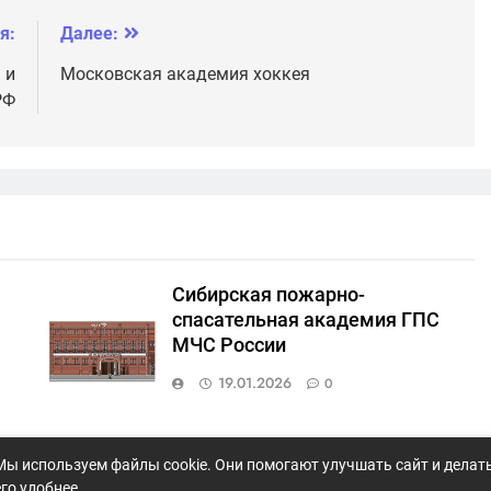
я:
Далее:
 и
Московская академия хоккея
РФ
Сибирская пожарно-
спасательная академия ГПС
МЧС России
19.01.2026
0
ый
Кемеровский государственный
Мы используем файлы cookie. Они помогают улучшать сайт и делат
медицинский университет
его удобнее.