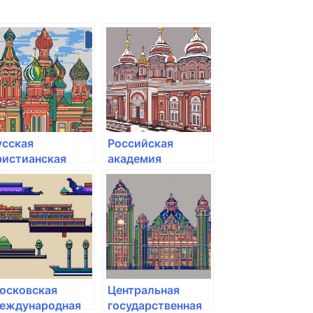
усская
Российская
ристианская
академия
уманитарная
живописи
кадемия им. Ф.М.
остоевского
осковская
Центральная
еждународная
государственная