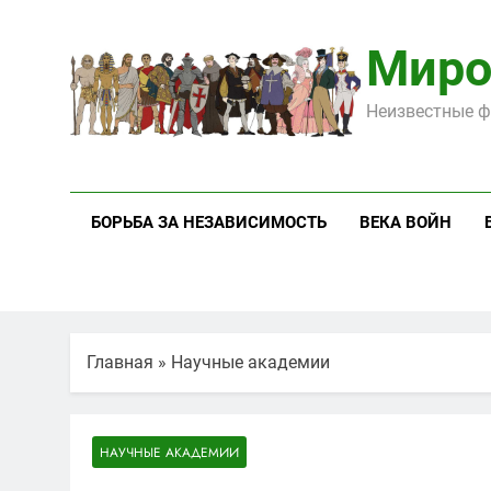
Перейти
к
Миро
содержимому
Неизвестные ф
БОРЬБА ЗА НЕЗАВИСИМОСТЬ
ВЕКА ВОЙН
Главная
»
Научные академии
НАУЧНЫЕ АКАДЕМИИ