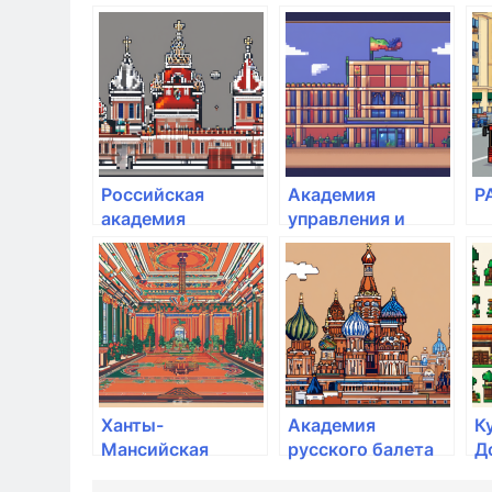
ДВФУ
А
Российская
Академия
Р
академия
управления и
народного
производства
хозяйства и
государственной
службы при
Президенте РФ
Ханты-
Академия
К
Мансийская
русского балета
Д
государственная
им. А.Я.