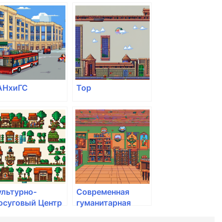
кадемия
медицинская
академия
АНхиГС
Top
ультурно-
Современная
осуговый Центр
гуманитарная
академия