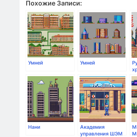
Похожие Записи:
Умней
Умней
Р
х
г
а
Д
Нани
Академия
М
управления ШЭМ
М