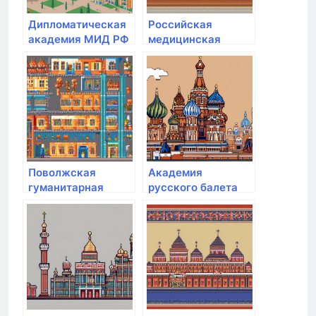
Дипломатическая
Российская
академия МИД РФ
медицинская
академия
непрерывного
профессионального
образования
Поволжская
Академия
гуманитарная
русского балета
академия
им. А.Я. Вагановой