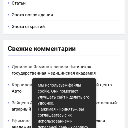
Статьи
Эпоха возрождения
Эпоха открытий
Свежие комментарии
Данилова Ясмина
к записи
Читинская
государственная медицинская академия
Корнилова Анита
к записи
ЧПОУ Учебный центр
Мы используем файлы
Авто
cookie. Они помогают
улучшать сайт и делать его
Зайцева Арина
к записи
Курский государственный
удобнее.
аграрный университет им. И.И. Иванова
Нажимая «Принять», вы
соглашаетесь с их
Ефимова Лидия
к записи
Северо-Кавказская
использованием и
академия управления
передачей данных сервису