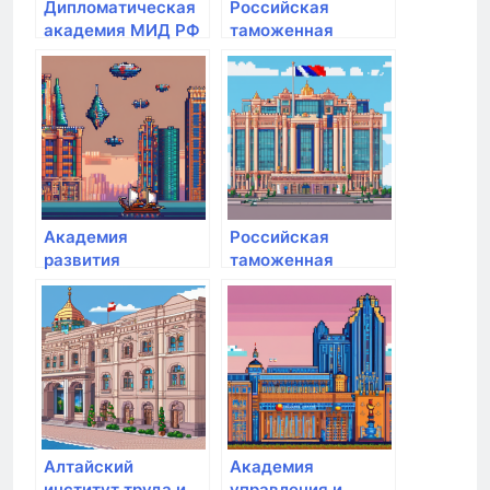
Дипломатическая
Российская
академия МИД РФ
таможенная
академия
Академия
Российская
развития
таможенная
международных
академия
отношений
Алтайский
Академия
институт труда и
управления и