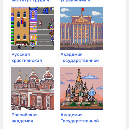
права
производства
Русская
Академия
христианская
Государственной
гуманитарная
противопожарной
академия им. Ф.М.
службы МЧС РФ
Достоевского
Российская
Академия
академия
Государственной
живописи
противопожарной