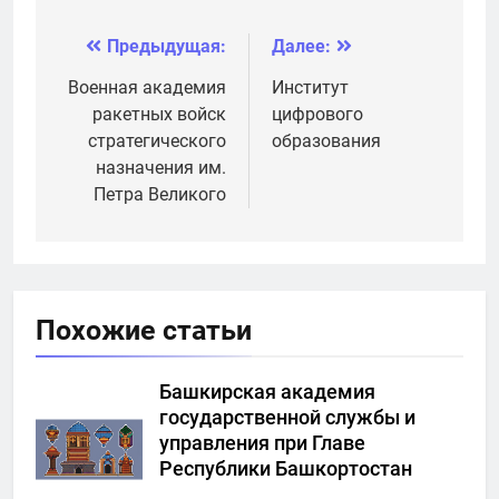
службы МЧС РФ
Предыдущая:
Далее:
Навигация
по
Военная академия
Институт
ракетных войск
цифрового
записям
стратегического
образования
назначения им.
Петра Великого
Похожие статьи
Башкирская академия
государственной службы и
управления при Главе
Республики Башкортостан