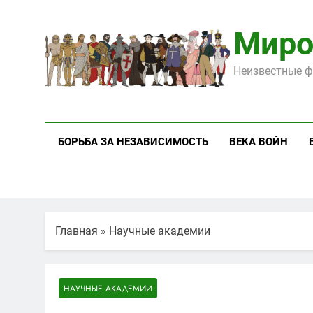
Перейти
к
Миро
содержимому
Неизвестные ф
БОРЬБА ЗА НЕЗАВИСИМОСТЬ
ВЕКА ВОЙН
Главная
»
Научные академии
НАУЧНЫЕ АКАДЕМИИ