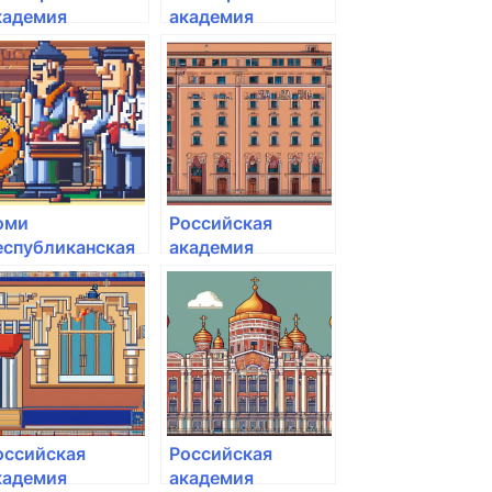
кадемия
академия
осударственной
государственной
лужбы и
службы и
правления при
управления при
лаве Республики
Главе Республики
ашкортостан
Башкортостан
оми
Российская
еспубликанская
академия
кадемия
народного
осударственной
хозяйства и
лужбы и
государственной
правления
службы при
Президенте РФ
оссийская
Российская
кадемия
академия