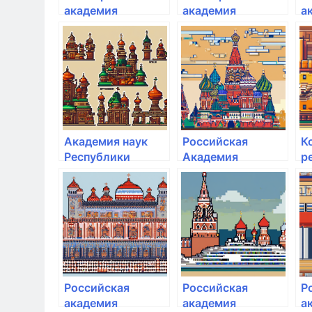
академия
академия
а
государственной
государственной
г
службы и
службы и
с
управления при
управления при
у
Главе Республики
Главе Республики
Г
Башкортостан
Башкортостан
Б
Академия наук
Российская
К
Республики
Академия
р
Башкортостан
народного
а
хозяйства и
г
Государственной
с
службы при
у
Президенте РФ
Российская
Российская
Р
академия
академия
а