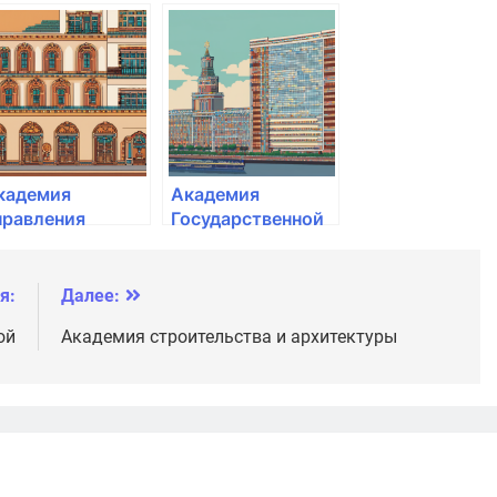
ародного
народного
озяйства и
хозяйства и
осударственной
государственной
лужбы при
службы при
резиденте РФ
Президенте РФ
кадемия
Академия
правления
Государственной
ородской средой
противопожарной
службы МЧС РФ
я:
Далее:
ой
Академия строительства и архитектуры