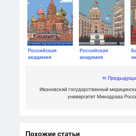
народного
народного
н
хозяйства и
хозяйства и
х
государственной
государственной
г
службы при
службы при
с
Президенте РФ
Президенте РФ
П
Российская
Российская
Б
академия
академия
а
народного
народного
г
хозяйства и
хозяйства и
с
государственной
государственной
у
Предыдуща
Навигация
службы при
службы при
Г
по
Ивановский государственный медицинск
Президенте РФ
Президенте РФ
Б
университет Минздрава Росс
записям
Похожие статьи