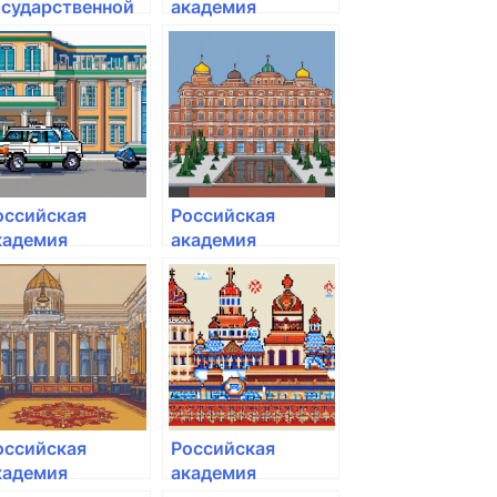
осударственной
академия
 муниципальной
народного
лужбы
хозяйства и
государственной
службы при
Президенте РФ
оссийская
Российская
кадемия
академия
ародного
народного
озяйства и
хозяйства и
осударственной
государственной
лужбы при
службы при
резиденте РФ
Президенте РФ
оссийская
Российская
кадемия
академия