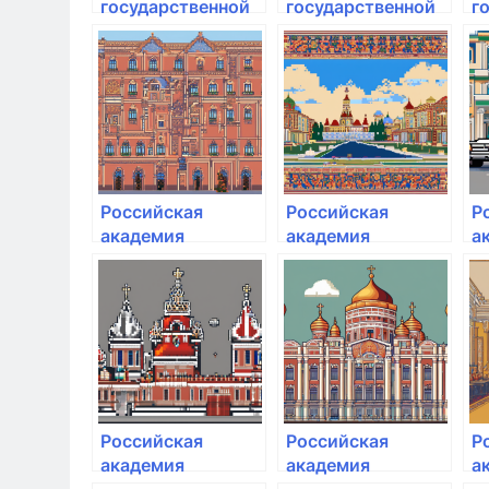
государственной
государственной
г
и муниципальной
и муниципальной
и
службы
службы
с
Российская
Российская
Р
академия
академия
а
народного
народного
н
хозяйства и
хозяйства и
х
государственной
государственной
г
службы
службы при
с
Президенте РФ
П
Российская
Российская
Р
академия
академия
а