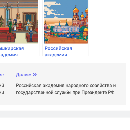
ародного
народного
озяйства и
хозяйства и
осударственной
государственной
лужбы при
службы при
резиденте РФ
Президенте РФ
ашкирская
Российская
кадемия
академия
осударственной
народного
лужбы и
хозяйства и
правления при
государственной
я:
Далее:
лаве Республики
службы при
ий
Российская академия народного хозяйства и
ашкортостан
Президенте РФ
ии
государственной службы при Президенте РФ