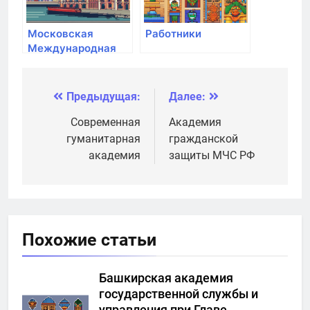
Московская
Работники
Международная
Академия
Предыдущая:
Далее:
Навигация
по
Современная
Академия
гуманитарная
гражданской
записям
академия
защиты МЧС РФ
Похожие статьи
Башкирская академия
государственной службы и
управления при Главе