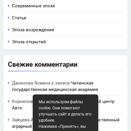
Современные эпохи
Статьи
Эпоха возрождения
Эпоха открытий
Свежие комментарии
Данилова Ясмина
к записи
Читинская
государственная медицинская академия
Корнилова Анита
к записи
ЧПОУ Учебный центр
Мы используем файлы
Авто
cookie. Они помогают
улучшать сайт и делать его
Зайцева Арина
к записи
Курский государственный
удобнее.
аграрный университет им. И.И. Иванова
Нажимая «Принять», вы