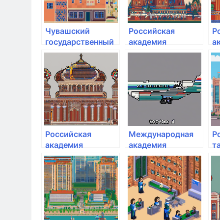
Чувашский
Российская
Р
государственный
академия
а
аграрный
народного
н
университет
хозяйства и
х
государственной
г
службы при
с
Президенте РФ
П
Российская
Международная
Р
академия
академия
т
народного
экономики
а
хозяйства и
государственной
службы при
Президенте РФ