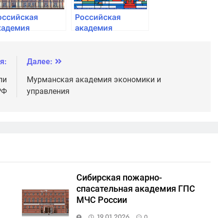
оссийская
Российская
кадемия
академия
ародного
народного
озяйства и
хозяйства и
осударственной
государственной
я:
Далее:
лужбы при
службы при
ли
Мурманская академия экономики и
резиденте РФ
Президенте РФ
РФ
управления
Сибирская пожарно-
спасательная академия ГПС
МЧС России
19.01.2026
0