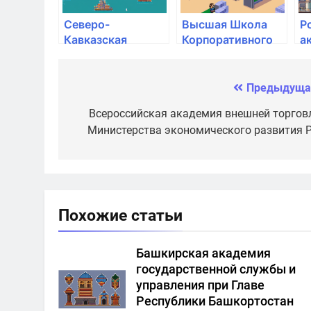
Северо-
Высшая Школа
Р
Кавказская
Корпоративного
а
государственная
Управления
н
академия
РАНХиГС
х
г
Предыдуща
Навигация
с
по
Всероссийская академия внешней торгов
П
Министерства экономического развития 
записям
Похожие статьи
Башкирская академия
государственной службы и
управления при Главе
Республики Башкортостан