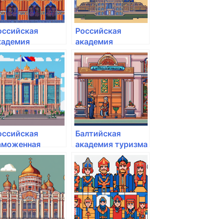
оссийская
Российская
кадемия
академия
ародного
народного
озяйства и
хозяйства и
осударственной
государственной
лужбы при
службы при
резиденте РФ
Президенте РФ
оссийская
Балтийская
аможенная
академия туризма
кадемия
и
предпринимательства