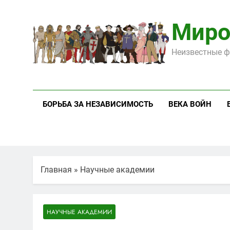
Перейти
к
Миро
содержимому
Неизвестные ф
БОРЬБА ЗА НЕЗАВИСИМОСТЬ
ВЕКА ВОЙН
Главная
»
Научные академии
НАУЧНЫЕ АКАДЕМИИ