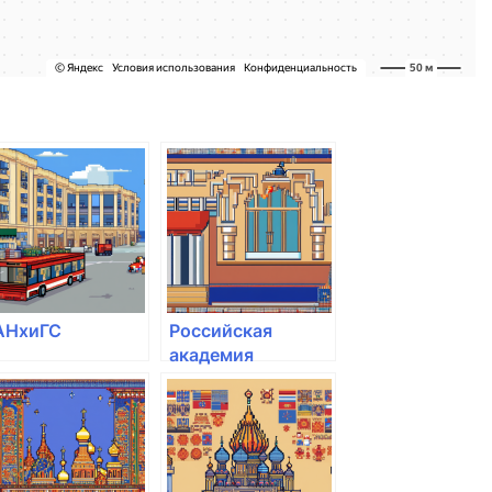
АНхиГС
Российская
академия
народного
хозяйства и
государственной
службы при
Президенте РФ