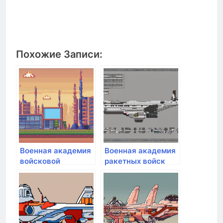
Похожие Записи:
Военная академия
Военная академия
войсковой
ракетных войск
противовоздушной
стратегического
обороны
назначения им.
Вооруженных Сил
Петра Великого
РФ им. Маршала
Советского Союза