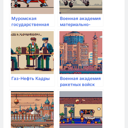
А.М. Василевского
Муромская
Военная академия
государственная
материально-
инженерно-
технического
техническая
обеспечения им.
академия
генерала армии
А.В. Хрулёва
Газ-Нефть Кадры
Военная академия
ракетных войск
стратегического
назначения им.
Петра Великого