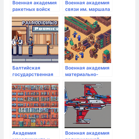
Военная академия
Военная академия
ракетных войск
связи им. маршала
стратегического
Советского Союза
назначения им.
С.М. Буденного
Петра Великого
Балтийская
Военная академия
государственная
материально-
академия
технического
рыбопромыслового
обеспечения им.
флота
генерала армии
А.В. Хрулёва
Академия
Военная академия