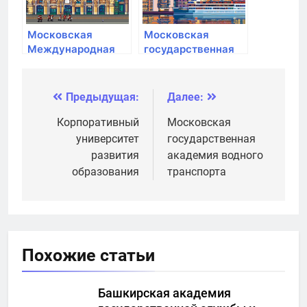
Московская
Московская
Международная
государственная
Академия
академия водного
транспорта
Предыдущая:
Далее:
Навигация
по
Корпоративный
Московская
университет
государственная
записям
развития
академия водного
образования
транспорта
Похожие статьи
Башкирская академия