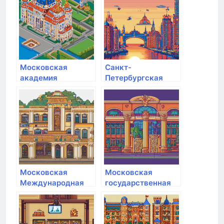
комитета
Московская
Санкт-
академия
Петербургская
Следственного
академия
комитета РФ
Следственного
комитета РФ
Московская
Московская
Международная
государственная
Академия
академия
ветеринарной
медицины и