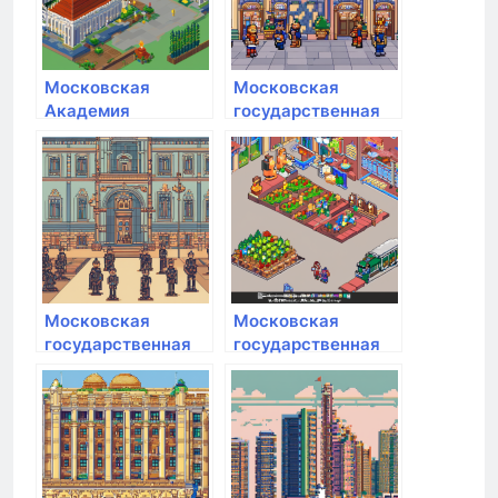
Московская
Московская
Академия
государственная
Профессиональных
академия
Компетенций
ветеринарной
медицины и
биотехнологии им.
К.И. Скрябина
Московская
Московская
государственная
государственная
академия
академия
физической
ветеринарной
культуры
медицины и
биотехнологии им.
К.И. Скрябина