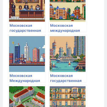
биотехнологии им.
К.И. Скрябина
Московская
Московская
государственная
международная
академия
академия
физической
культуры
Московская
Московская
Международная
государственная
Академия
академия водного
транспорта