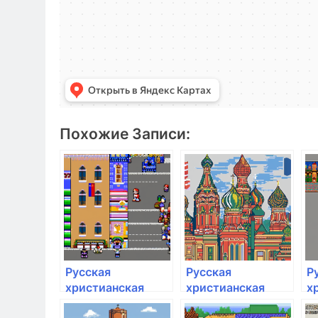
Похожие Записи:
Русская
Русская
Р
христианская
христианская
х
гуманитарная
гуманитарная
г