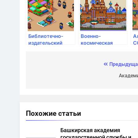
образования
а
Ш
Библиотечно-
Военно-
А
издательский
космическая
С
центр
академия им. А.Ф.
Ш
Можайского
р
Предыдуща
Навигация
по
Академ
записям
Похожие статьи
Башкирская академия
государственной службы и