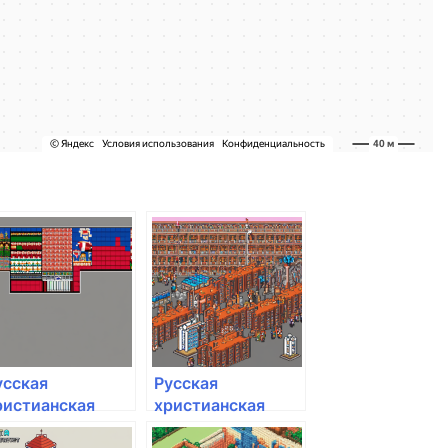
усская
Русская
ристианская
христианская
уманитарная
гуманитарная