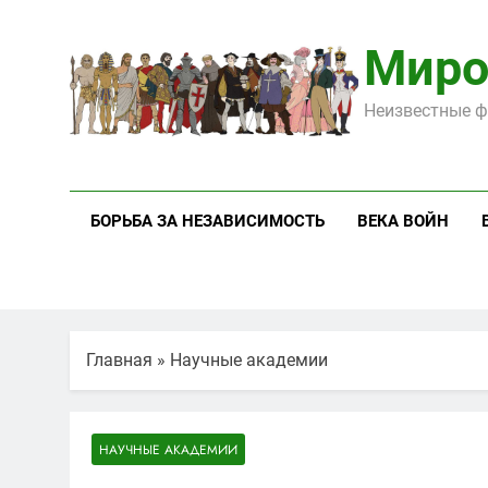
Перейти
к
Миро
содержимому
Неизвестные ф
БОРЬБА ЗА НЕЗАВИСИМОСТЬ
ВЕКА ВОЙН
Главная
»
Научные академии
НАУЧНЫЕ АКАДЕМИИ