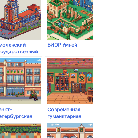
кадемия им. Ф.М.
академия им. Ф.М.
остоевского
Достоевского
моленский
БИОР Умней
осударственный
ниверситет
порта
анкт-
Современная
етербургская
гуманитарная
осударственная
академия
удожественно-
ромышленная