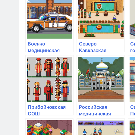
академия им. Ф.М.
академия им. Ф.М.
а
Достоевского
Достоевского
Д
Военно-
Северо-
С
медицинская
Кавказская
г
академия им. С.М.
академия
у
Кирова
управления
с
Прибойновская
Российская
С
СОШ
медицинская
П
академия
г
непрерывного
х
профессионального
п