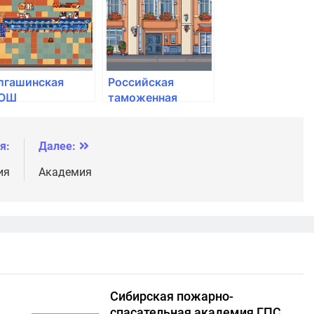
кадемия им. А.Л.
тиглица
лгашинская
Российская
ОШ
таможенная
умерлинского
академия им. В.Б.
айона
Бобкова
я:
Далее:
ия
Академия
Сибирская пожарно-
спасательная академия ГПС