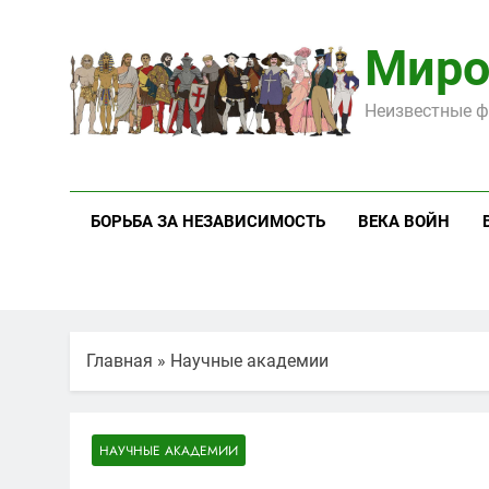
Перейти
к
Миро
содержимому
Неизвестные ф
БОРЬБА ЗА НЕЗАВИСИМОСТЬ
ВЕКА ВОЙН
Главная
»
Научные академии
НАУЧНЫЕ АКАДЕМИИ