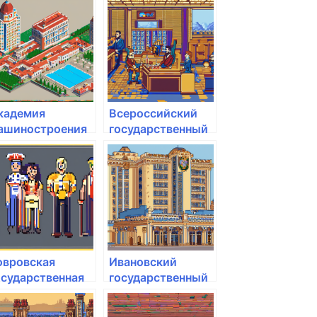
кадемия
хозяйства и
осударственной
государственной
ротивопожарной
службы при
лужбы МЧС
Президенте РФ
оссии
кадемия
Всероссийский
ашиностроения
государственный
м. Ж.Я. Котина
университет
юстиции РПА
МИНЮСТА
России
овровская
Ивановский
осударственная
государственный
ехнологическая
медицинский
кадемия им. В.А.
университет