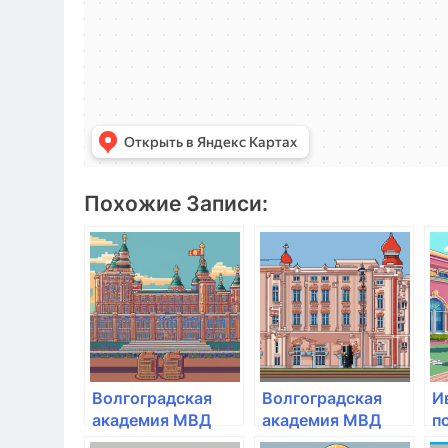
Похожие Записи:
Волгоградская
Волгоградская
И
академия МВД
академия МВД
п
России
России
с