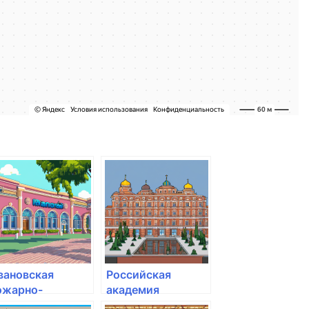
вановская
Российская
ожарно-
академия
пасательная
народного