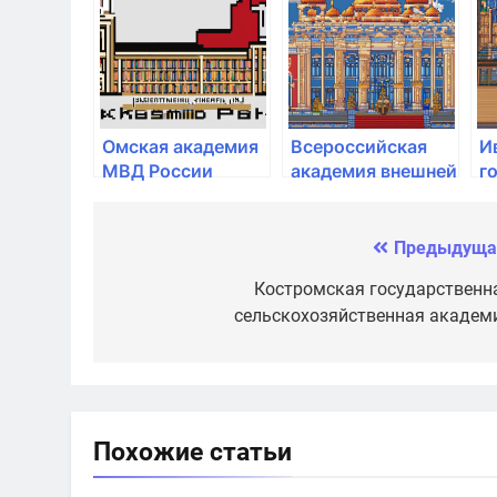
МЧС России
государственной
Д
противопожарной
службы МЧС
России
Омская академия
Всероссийская
И
МВД России
академия внешней
г
торговли
м
минэкономразвития
у
России
М
Предыдуща
Навигация
Р
по
Костромская государственн
сельскохозяйственная академ
записям
Похожие статьи