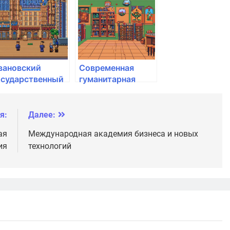
егтярёва
Минздрава
России
вановский
Современная
осударственный
гуманитарная
едицинский
академия
ниверситет
инздрава
я:
Далее:
оссии
ая
Международная академия бизнеса и новых
ия
технологий