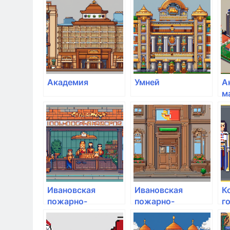
а
г
п
с
Р
Академия
Умней
А
м
и
Ивановская
Ивановская
К
пожарно-
пожарно-
г
спасательная
спасательная
т
Академия ГПС
академия
а