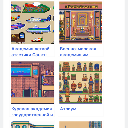
гуманитарная
академия им. Ф.М.
Достоевского
Академия легкой
Военно-морская
атлетики Санкт-
академия им.
Петербурга
адмирала флота
Советского Союза
Н.Г. Кузнецова
Курская академия
Атриум
государственной и
муниципальной
службы