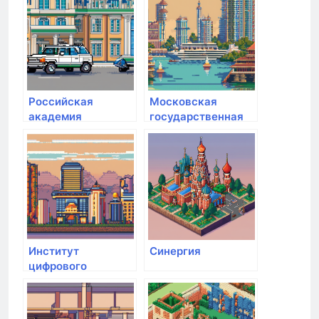
Российская
Московская
академия
государственная
народного
академия водного
хозяйства и
транспорта
государственной
службы при
Президенте РФ
Институт
Синергия
цифрового
образования