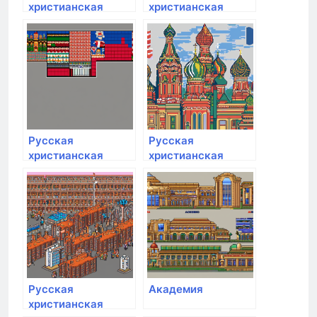
христианская
христианская
гуманитарная
гуманитарная
академия им. Ф.М.
академия им. Ф.М.
Достоевского
Достоевского
Русская
Русская
христианская
христианская
гуманитарная
гуманитарная
академия им. Ф.М.
академия им. Ф.М.
Достоевского
Достоевского
Русская
Академия
христианская