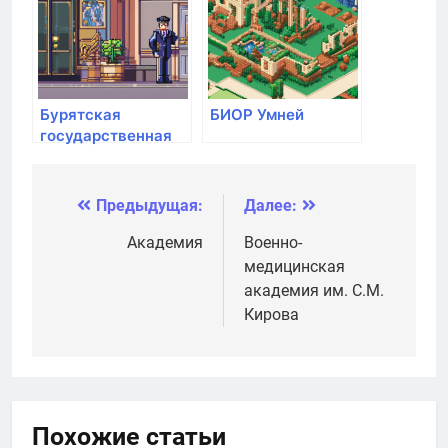
Бурятская
БИОР Умней
государственная
сельскохозяйственная
академия им. В.Р.
Филиппова
Предыдущая:
Далее:
Навигация
по
Академия
Военно-
медицинская
записям
академия им. С.М.
Кирова
Похожие статьи