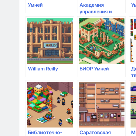
Умней
Академия
У
управления и
производства
William Reilly
БИОР Умней
Д
т
Г
Библиотечно-
Саратовская
М