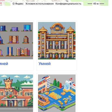
мней
Умней