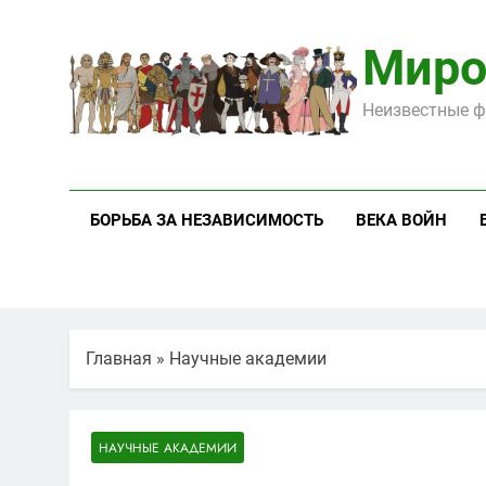
Перейти
к
Миро
содержимому
Неизвестные ф
БОРЬБА ЗА НЕЗАВИСИМОСТЬ
ВЕКА ВОЙН
Главная
»
Научные академии
НАУЧНЫЕ АКАДЕМИИ