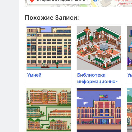
Похожие Записи:
Умней
Библиотека
У
информационно-
образовательных
ресурсов Умней