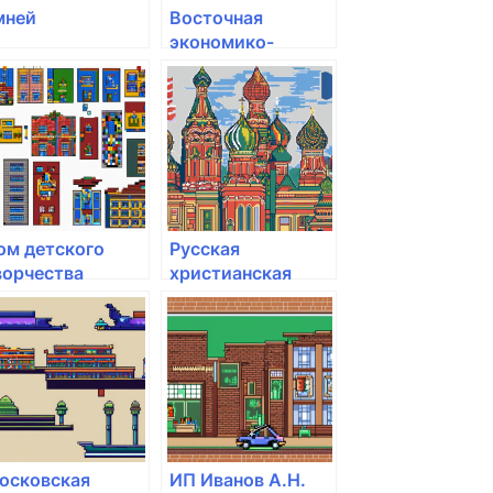
мней
Восточная
экономико-
юридическая
гуманитарная
академия
ом детского
Русская
ворчества
христианская
алактика
гуманитарная
академия им. Ф.М.
Достоевского
осковская
ИП Иванов А.Н.