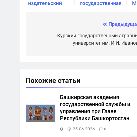
издательский
государственная
М
центр
юридическая
А
академия
Предыдуща
Навигация
по
Курский государственный аграрн
университет им. И.И. Ивано
записям
Похожие статьи
Башкирская академия
государственной службы и
управления при Главе
Республики Башкортостан
25.06.2026
0